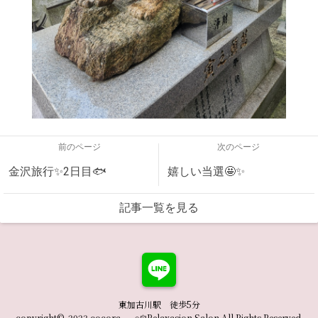
前のページ
次のページ
金沢旅行✨2日目🐟
嬉しい当選🤩✨
記事一覧を見る
東加古川駅 徒歩5分
copyright© 2023 cocora𓂃 𓈒𓏸𑁍Relaxasion Salon All Rights Reserved.