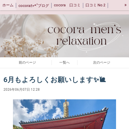
»
ホーム
cocora 口コミ
口コミ No.2
cocora𖤘𖥧*‧ﹾブログ
キャンセルポリシー
ご案内
アクセス
前のページ
一覧へ
次のページ
6月もよろしくお願いします✨🐌
2026年06月07日 12:28