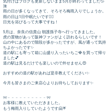
気付けばブログも更新しないまま5月が終わってました💦
🎏
雨の日が多くなってきて、そろそろ梅雨入りでしょうか。
雨の日は1日中眠たいです😵‍💫
日光を浴びるって大事ですね！
5月は、奈良の信貴山 朝護孫子寺へ行ってきました。
虎の置物があって阪神ファンがよく訪れるらしいです！
山の中にあるので階段が多かったですが、風が通って気持
ちよかったです✨
道の駅にも寄って箱に山盛り入ったいちご🍓を買って帰り
ました💕
道の駅は見るだけでも楽しいので外せません😍
おすすめの道の駅があれば是非教えてください✨
今月も皆さまのご来店心よりお待ちしております✨
୨୧﹣﹣﹣﹣﹣﹣﹣﹣﹣﹣୨୧
お客様に教えていただきました。
もう梅雨入りしていたようです🤗☔