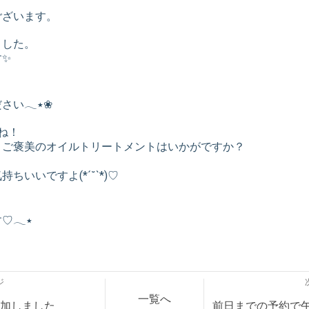
ございます。
ました。
す✨
体調管理にお気をつけください𓂃٭❀
ね！
、ご褒美のオイルトリートメントはいかがですか？
いいですよ(*´˘`*)♡
ご来店お待ちしております♡𓂃٭
ジ
一覧へ
追加しました
前日までの予約で午