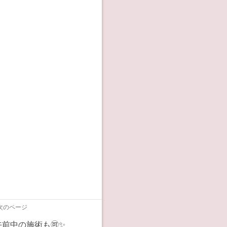
次のページ
前中の施術も🉑✨