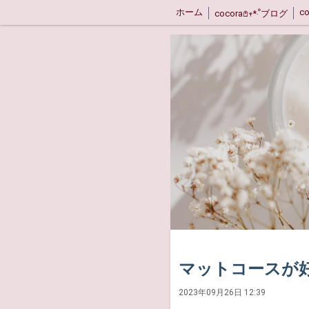
ホーム
c
cocora𖤘𖥧*‧ﹾブログ
マットコースが好
2023年09月26日 12:39