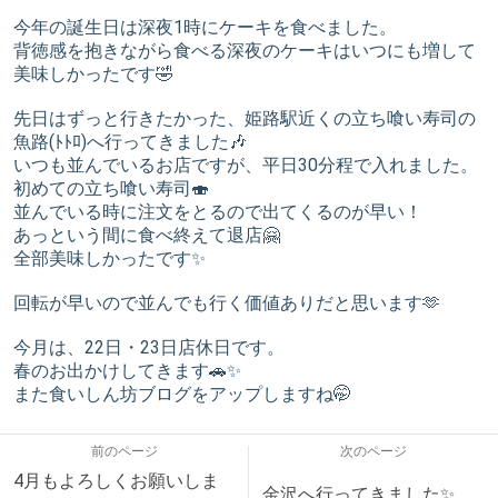
今年の誕生日は深夜1時にケーキを食べました。
背徳感を抱きながら食べる深夜のケーキはいつにも増して
美味しかったです🤣
先日はずっと行きたかった、姫路駅近くの立ち喰い寿司の
魚路(ﾄﾄﾛ)へ行ってきました🎶
いつも並んでいるお店ですが、平日30分程で入れました。
初めての立ち喰い寿司🍣
並んでいる時に注文をとるので出てくるのが早い！
あっという間に食べ終えて退店🤗
全部美味しかったです✨
回転が早いので並んでも行く価値ありだと思います🫶
今月は、22日・23日店休日です。
春のお出かけしてきます🚗✨
また食いしん坊ブログをアップしますね🤭
前のページ
次のページ
4月もよろしくお願いしま
金沢へ行ってきました✨