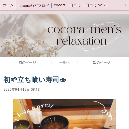
»
ホーム
cocora 口コミ
口コミ No.2
cocora𖤘𖥧*‧ﹾブログ
キャンセルポリシー
ご案内
アクセス
前のページ
一覧へ
次のページ
初🌱立ち喰い寿司🍣
2026年04月19日 08:13