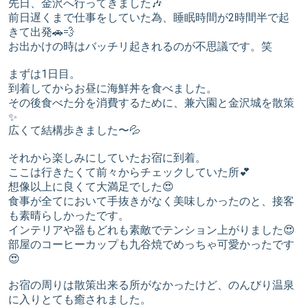
先日、金沢へ行ってきました🎶
前日遅くまで仕事をしていた為、睡眠時間が2時間半で起
きて出発🚗💨
お出かけの時はバッチリ起きれるのが不思議です。笑
まずは1日目。
到着してからお昼に海鮮丼を食べました。
その後食べた分を消費するために、兼六園と金沢城を散策
✨
広くて結構歩きました〜💦
それから楽しみにしていたお宿に到着。
ここは行きたくて前々からチェックしていた所💕
想像以上に良くて大満足でした😍
食事が全てにおいて手抜きがなく美味しかったのと、接客
も素晴らしかったです。
インテリアや器もどれも素敵でテンション上がりました😍
部屋のコーヒーカップも九谷焼でめっちゃ可愛かったです
😍
お宿の周りは散策出来る所がなかったけど、のんびり温泉
に入りとても癒されました。