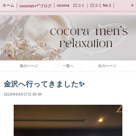
»
ホーム
cocora 口コミ
口コミ No.2
cocora𖤘𖥧*‧ﹾブログ
キャンセルポリシー
ご案内
アクセス
前のページ
一覧へ
次のページ
金沢へ行ってきました✨
2026年04月27日 00:49