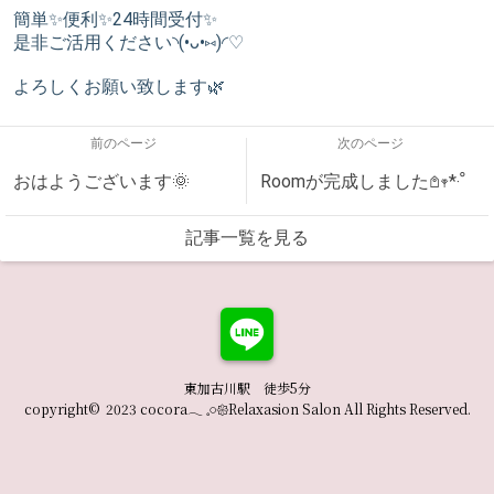
簡単✨便利✨24時間受付✨
是非ご活用ください◝(•ᴗ•⑅)◜♡
よろしくお願い致します🌿
前のページ
次のページ
おはようございます🌞
Roomが完成しました𖤘𖥧*‧ﹾ
記事一覧を見る
東加古川駅 徒歩5分
copyright© 2023 cocora𓂃 𓈒𓏸𑁍Relaxasion Salon All Rights Reserved.