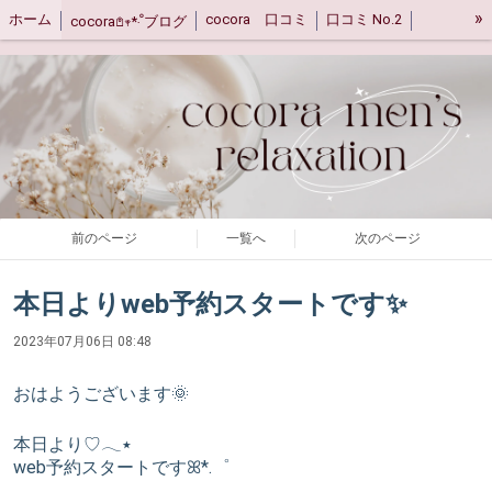
»
ホーム
cocora 口コミ
口コミ No.2
cocora𖤘𖥧*‧ﹾブログ
キャンセルポリシー
ご案内
アクセス
前のページ
一覧へ
次のページ
本日よりweb予約スタートです✨
2023年07月06日 08:48
おはようございます🌞
本日より♡𓂃٭
web予約スタートですꕤ*.゜