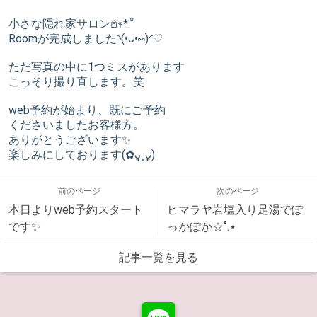
小さな隠れ家サロン𖤘𖥧*‧ﹾ
Roomが完成しました◝(•ᴗ•⑅)◜♡
ただ写真の中に1つミスがあります
こっそり撮り直します。笑
web予約が始まり、既にご予約
くださいましたお客様方。
ありがとうございます✨
楽しみにしております(✿ᴗ͈ˬᴗ͈)
前のページ
次のページ
本日よりweb予約スタート
ヒマラヤ岩塩入り足湯でぽ
です✨
っかぽか☆˚.⋆
記事一覧を見る