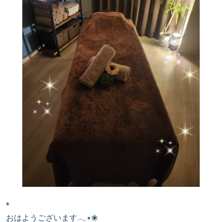
*
おはようございます𓂃٭❀