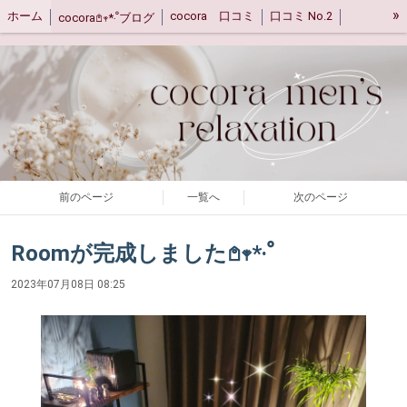
»
ホーム
cocora 口コミ
口コミ No.2
cocora𖤘𖥧*‧ﹾブログ
キャンセルポリシー
ご案内
アクセス
前のページ
一覧へ
次のページ
Roomが完成しました𖤘𖥧*‧ﹾ
2023年07月08日 08:25